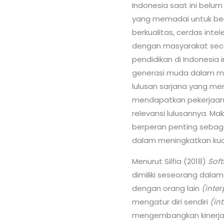
Indonesia saat ini belu
yang memadai untuk berk
berkualitas, cerdas inte
dengan masyarakat seca
pendidikan di Indonesia
generasi muda dalam men
lulusan sarjana yang me
mendapatkan pekerjaan 
relevansi lulusannya. Mak
berperan penting sebag
dalam meningkatkan kua
Menurut Silfia (2018)
Soft
dimiliki seseorang dala
dengan orang lain
(inter
mengatur diri sendiri
(in
mengembangkan kinerja 