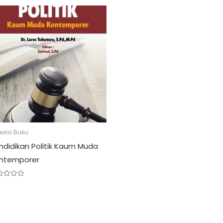
eksi Buku
ndidikan Politik Kaum Muda
ntemporer
ed