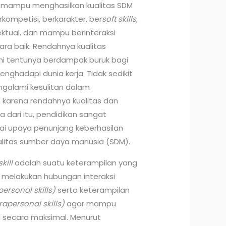
m mampu menghasilkan kualitas SDM
ompetisi, berkarakter, ber
soft skills
,
lektual, dan mampu berinteraksi
ra baik. Rendahnya kualitas
 ini tentunya berdampak buruk bagi
ghadapi dunia kerja. Tidak sedikit
ngalami kesulitan dalam
karena rendahnya kualitas dan
a dari itu, pendidikan sangat
ai upaya penunjang keberhasilan
litas sumber daya manusia (SDM).
skill
adalah suatu keterampilan yang
m melakukan hubungan interaksi
personal skills)
serta keterampilan
trapersonal skills)
agar mampu
secara maksimal. Menurut