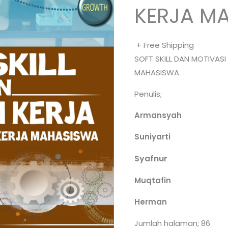
KERJA M
+ Free Shipping
SOFT SKILL DAN MOTIVASI
MAHASISWA
Penulis;
Armansyah
Suniyarti
Syafnur
Muqtafin
Herman
Jumlah halaman; 86