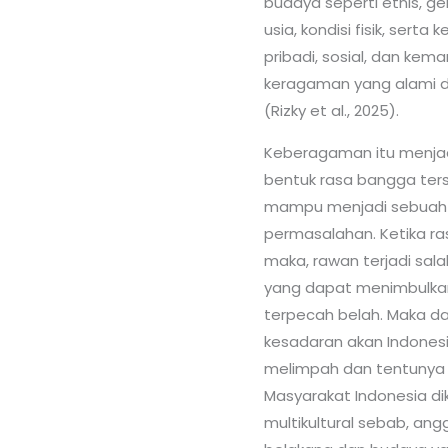
budaya seperti etnis, gen
usia, kondisi fisik, sert
pribadi, sosial, dan kem
keragaman yang alami d
(Rizky et al., 2025).
Keberagaman itu menja
bentuk rasa bangga ters
mampu menjadi sebuah
permasalahan. Ketika ra
maka, rawan terjadi sal
yang dapat menimbulka
terpecah belah. Maka dar
kesadaran akan Indones
melimpah dan tentunya p
Masyarakat Indonesia d
multikultural sebab, ang