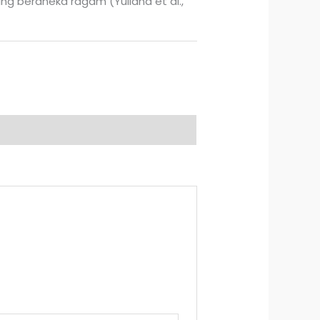
g beraneka ragam (Yuliana et al.,