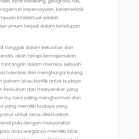
der, latar belakang, geografis, ras,
a keragaman kepercayaan, karakteristik
ampuan intelektual adalah
an umum terjadi dalam kehidupan
di tonggak dalam kekuatan dan
endiri, akan tetapi kemajemukan
 tantangan dalam memicu sebuah
sa toleransi dan menghargai kurang
ah paham atau konflik antar budaya
n kericuhan dan masyarakat yang
i itu, rasa saling menghormati dan
ia yang memiliki budaya yang
atut untuk terus dilestarikan.
ikenal pula dengan masyarakat
gota atau warganya memiliki latar