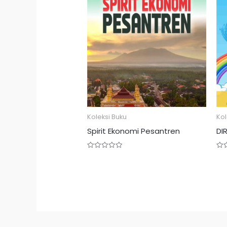
Koleksi Buku
Kol
Spirit Ekonomi Pesantren
DI
Rated
Rat
0
0
out
out
of
of
5
5