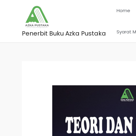
Skip
Home
to
content
Syarat M
Penerbit Buku Azka Pustaka