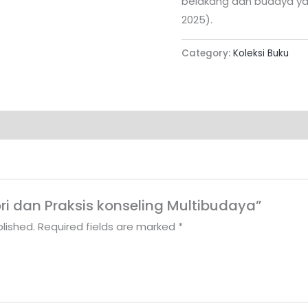
belakang dan budaya yan
2025).
Category:
Koleksi Buku
eori dan Praksis konseling Multibudaya”
lished.
Required fields are marked
*