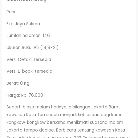
Penulis
Eka Jaya Sukma
Jumlah halaman: 146
Ukuran Buku: A5 (14,8×21)
Versi Cetak: Tersedia
Versi E-book: tersedia
Berat; 0 Kg
Harga; Rp; 76,000
Seperti biasa malam harinya, dibilangan Jakarta Barat
kawasan Kota Tua sudah menjadi kebiasaan bagi kami
kongkow-kongkow bersama menikmati suasana malam
Jakarta tempo doeloe. Berbicara tentang kawasan Kota
Tua sudah kenal semua gak ya…??? Oo’ouuw barang tentu