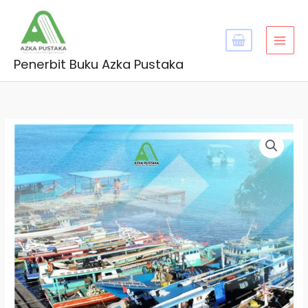
Skip
MAI
to
MEN
content
Penerbit Buku Azka Pustaka