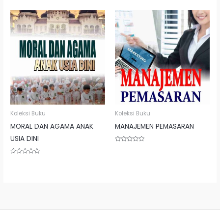
Koleksi Buku
Koleksi Buku
MORAL DAN AGAMA ANAK
MANAJEMEN PEMASARAN
USIA DINI
Rated
0
out
Rated
of
0
5
out
of
5