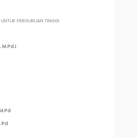
M UNTUK PERGURUAN TINGGI
, M.Pd.I
M.Pd
M.Pd