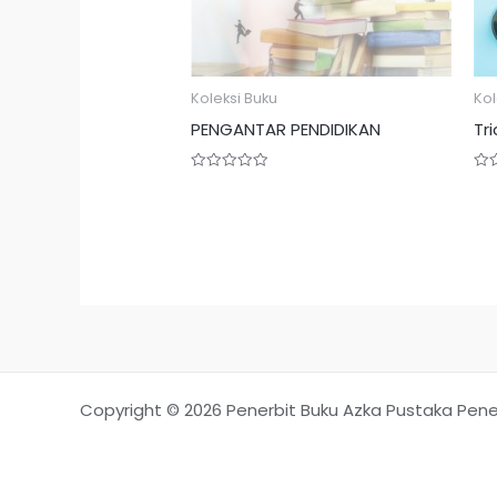
Koleksi Buku
Kol
PENGANTAR PENDIDIKAN
Tr
Rated
Rat
0
0
out
out
of
of
5
5
Copyright © 2026 Penerbit Buku Azka Pustaka Pene