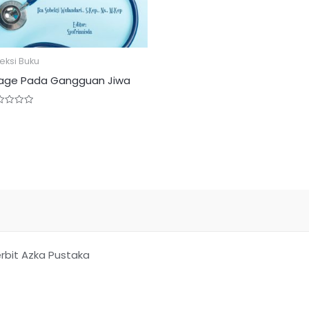
eksi Buku
iage Pada Gangguan Jiwa
ed
rbit Azka Pustaka