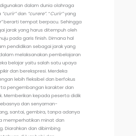
 digunakan dalam dunia olahraga
a
“curir”
dan
“curere”
. “
Curir”
yang
e”
berarti tempat berpacu. Sehingga
gai jarak yang harus ditempuh oleh
uju pada garis finish. Dimana hal
am pendidikan sebagai jarak yang
 dalam melaksanakan pembelajaran
ka belajar yaitu salah satu upaya
kir dan berekspresi. Merdeka
ngan lebih fleksibel dan berfokus
erta pengembangan karakter dan
k. Memberikan kepada peserta didik
-bebasnya dan senyaman-
g, santai, gembira, tanpa adanya
ta memperhatikan minat dan
. Diarahkan dan dibimbing