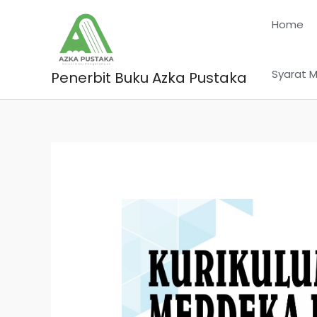
Skip
Home
to
content
Syarat M
Penerbit Buku Azka Pustaka