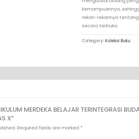
menguasai bidang penge
kemampuannya, sehingg
rekan-rekannya tentang
secara terbuka
Category:
Koleksi Buku
“KURIKULUM MERDEKA BELAJAR TERINTEGRASI B
S X”
lished.
Required fields are marked
*