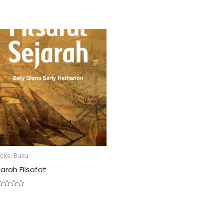
eksi Buku
jarah Filsafat
ed