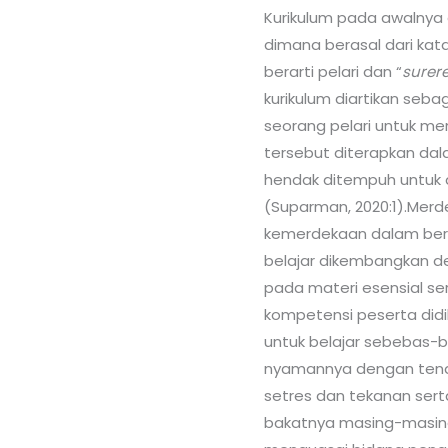
Kurikulum pada awalnya
dimana berasal dari kat
berarti pelari dan “
surer
kurikulum diartikan seba
seorang pelari untuk men
tersebut diterapkan dal
hendak ditempuh untuk
(Suparman, 2020:1).Merde
kemerdekaan dalam berpi
belajar dikembangkan de
pada materi esensial s
kompetensi peserta didi
untuk belajar sebebas
nyamannya dengan tenan
setres dan tekanan ser
bakatnya masing-masing