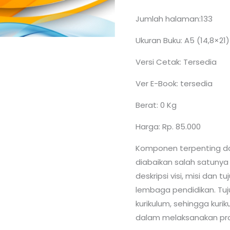
Jumlah halaman:133
Ukuran Buku: A5 (14,8×21)
Versi Cetak: Tersedia
Ver E-Book: tersedia
Berat: 0 Kg
Harga: Rp. 85.000
Komponen terpenting da
diabaikan salah satunya 
deskripsi visi, misi dan t
lembaga pendidikan. Tu
kurikulum, sehingga kur
dalam melaksanakan pr