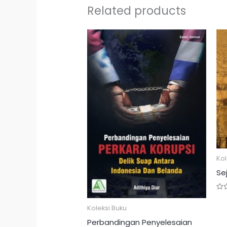
Related products
Kol
Se
Rat
0
Koleksi Buku
out
of
5
Perbandingan Penyelesaian