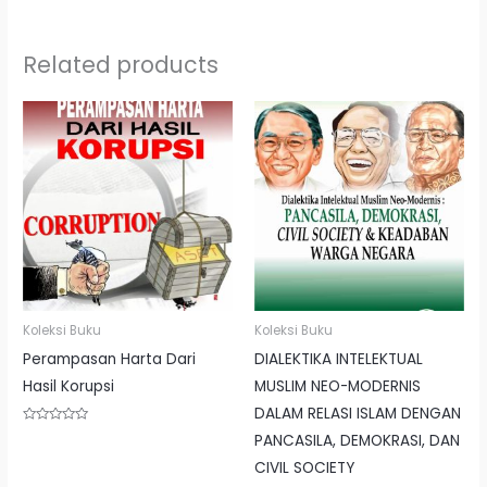
Related products
Koleksi Buku
Koleksi Buku
Perampasan Harta Dari
DIALEKTIKA INTELEKTUAL
Hasil Korupsi
MUSLIM NEO-MODERNIS
DALAM RELASI ISLAM DENGAN
Rated
PANCASILA, DEMOKRASI, DAN
0
out
CIVIL SOCIETY
of
5