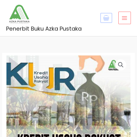
Skip
MAI
to
MEN
content
Penerbit Buku Azka Pustaka