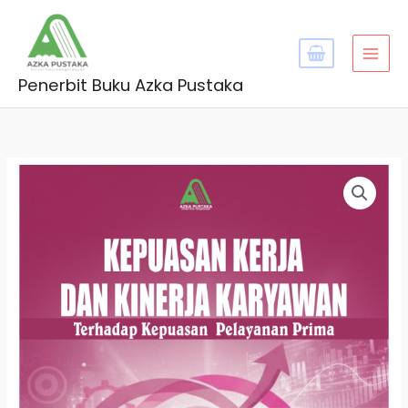
Skip
MAI
to
MEN
content
Penerbit Buku Azka Pustaka