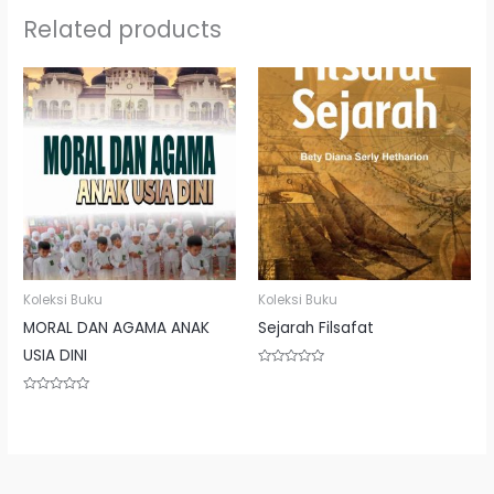
Related products
Koleksi Buku
Koleksi Buku
MORAL DAN AGAMA ANAK
Sejarah Filsafat
USIA DINI
Rated
0
out
Rated
of
0
5
out
of
5