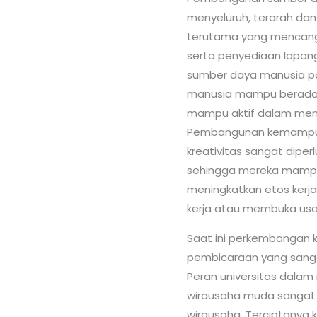
menyeluruh, terarah dan
terutama yang mencangku
serta penyediaan lapan
sumber daya manusia pa
manusia mampu beradap
mampu aktif dalam meng
Pembangunan kemampuan
kreativitas sangat diper
sehingga mereka mampu 
meningkatkan etos ker
kerja atau membuka usah
Saat ini perkembangan 
pembicaraan yang sanga
Peran universitas dala
wirausaha muda sangat 
wirausaha. Terciptanya 