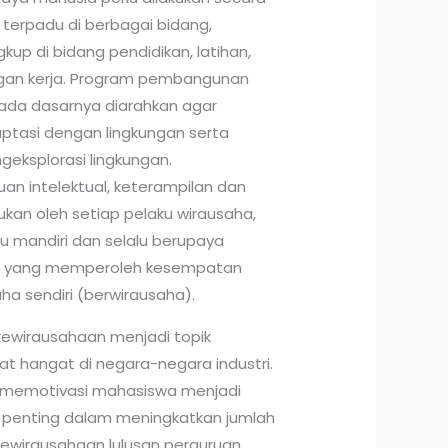
 terpadu di berbagai bidang,
p di bidang pendidikan, latihan,
gan kerja. Program pembangunan
da dasarnya diarahkan agar
tasi dengan lingkungan serta
eksplorasi lingkungan.
 intelektual, keterampilan dan
lukan oleh setiap pelaku wirausaha,
mandiri dan selalu berupaya
ja yang memperoleh kesempatan
a sendiri (berwirausaha).
kewirausahaan menjadi topik
t hangat di negara-negara industri.
m memotivasi mahasiswa menjadi
penting dalam meningkatkan jumlah
kewirausahaan lulusan perguruan