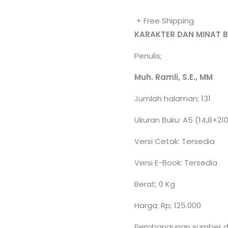
+ Free Shipping
KARAKTER DAN MINAT 
Penulis;
Muh. Ramli, S.E., MM
Jumlah halaman; 131
Ukuran Buku: A5 (14,8×21
Versi Cetak: Tersedia
Versi E-Book: Tersedia
Berat; 0 Kg
Harga; Rp; 125.000
Pembangunan sumber day