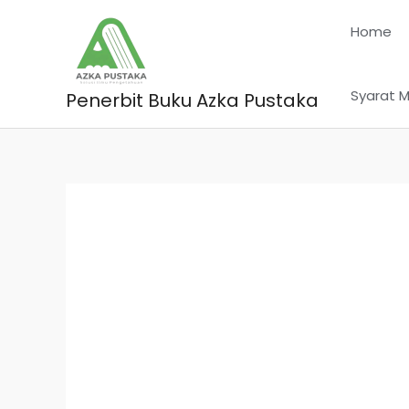
Skip
Home
to
content
Syarat M
Penerbit Buku Azka Pustaka