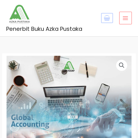
Skip
MAI
to
MEN
content
Penerbit Buku Azka Pustaka