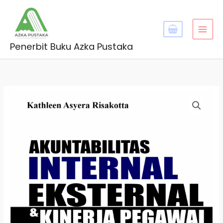
Skip
MAI
to
MEN
content
Penerbit Buku Azka Pustaka