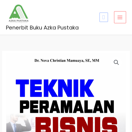
Skip
MAI
to
MEN
content
Penerbit Buku Azka Pustaka