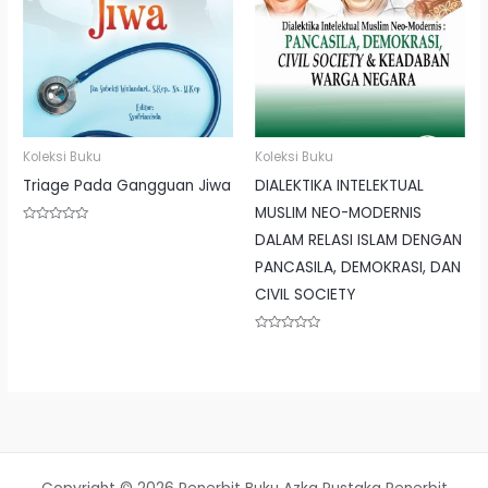
Koleksi Buku
Koleksi Buku
Triage Pada Gangguan Jiwa
DIALEKTIKA INTELEKTUAL
MUSLIM NEO-MODERNIS
Rated
DALAM RELASI ISLAM DENGAN
0
out
PANCASILA, DEMOKRASI, DAN
of
5
CIVIL SOCIETY
Rated
0
out
of
5