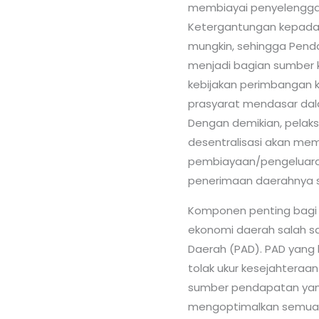
membiayai penyelengga
Ketergantungan kepada 
mungkin, sehingga Penda
menjadi bagian sumber 
kebijakan perimbangan 
prasyarat mendasar dal
Dengan demikian, pelak
desentralisasi akan mem
pembiayaan/pengeluaran
penerimaan daerahnya se
Komponen penting bagi
ekonomi daerah salah s
Daerah (PAD). PAD yang 
tolak ukur kesejahteraa
sumber pendapatan ya
mengoptimalkan semua p