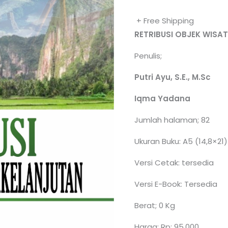
+ Free Shipping
RETRIBUSI OBJEK WISA
Penulis;
Putri Ayu, S.E., M.Sc
Iqma Yadana
Jumlah halaman; 82
Ukuran Buku: A5 (14,8×21)
Versi Cetak: tersedia
Versi E-Book: Tersedia
Berat; 0 Kg
Harga; Rp; 95.000