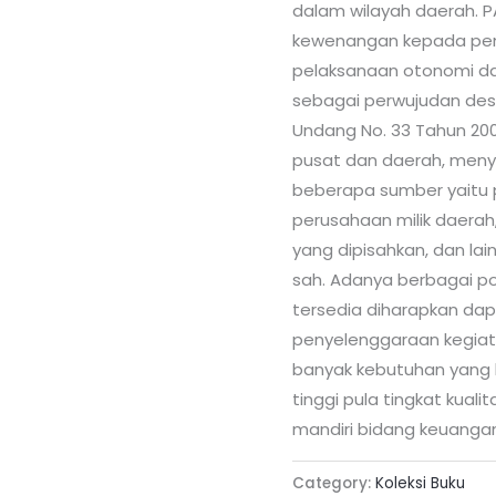
dalam wilayah daerah. 
kewenangan kepada pem
pelaksanaan otonomi da
sebagai perwujudan dese
Undang No. 33 Tahun 2
pusat dan daerah, menye
beberapa sumber yaitu pa
perusahaan milik daerah
yang dipisahkan, dan lai
sah. Adanya berbagai 
tersedia diharapkan d
penyelenggaraan kegiat
banyak kebutuhan yang 
tinggi pula tingkat kual
mandiri bidang keuanga
Category:
Koleksi Buku