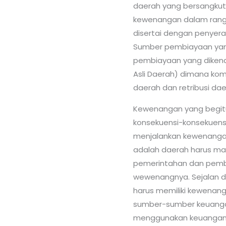
daerah yang bersangkut
kewenangan dalam rangk
disertai dengan penyer
Sumber pembiayaan yang
pembiayaan yang dikena
Asli Daerah) dimana ko
daerah dan retribusi dae
Kewenangan yang begit
konsekuensi-konsekuensi
menjalankan kewenangan
adalah daerah harus m
pemerintahan dan pem
wewenangnya. Sejalan d
harus memiliki kewena
sumber-sumber keuangan
menggunakan keuangan 