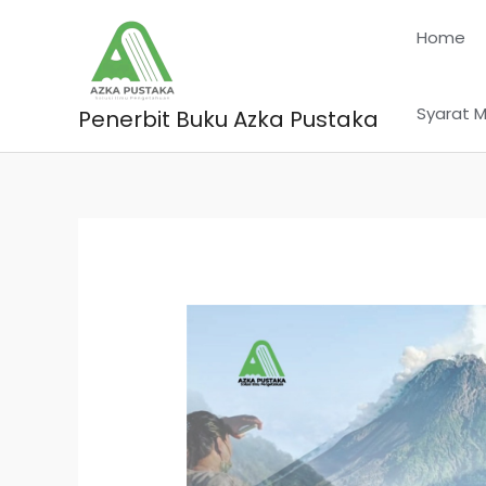
Skip
Home
to
content
Syarat M
Penerbit Buku Azka Pustaka