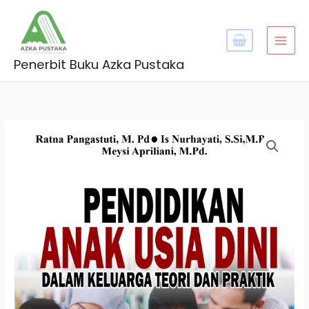
Skip
MAI
to
MEN
content
Penerbit Buku Azka Pustaka