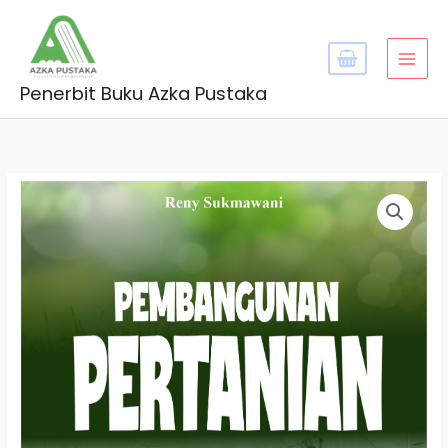
Skip
MAI
to
MEN
content
Penerbit Buku Azka Pustaka