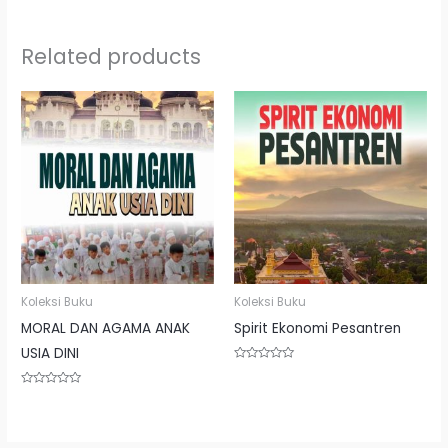
Related products
Koleksi Buku
Koleksi Buku
MORAL DAN AGAMA ANAK
Spirit Ekonomi Pesantren
USIA DINI
Rated
0
out
Rated
of
0
5
out
of
5