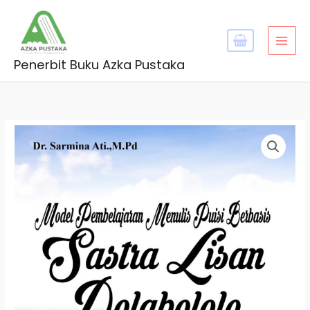
Skip
MAI
to
MEN
content
Penerbit Buku Azka Pustaka