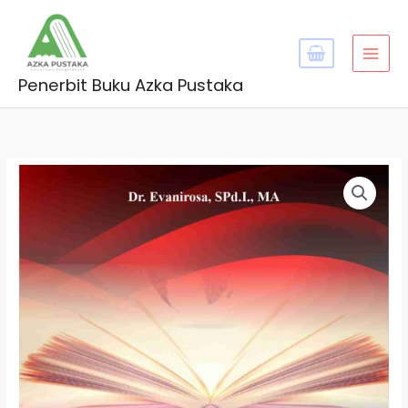
Skip
MAI
to
MEN
content
Penerbit Buku Azka Pustaka