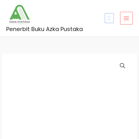
Skip
MAI
to
MEN
content
Penerbit Buku Azka Pustaka