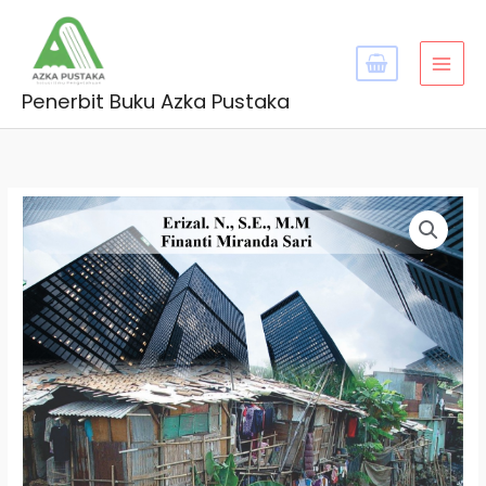
Skip
MAI
to
MEN
content
Penerbit Buku Azka Pustaka