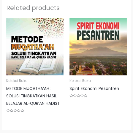
Related products
Koleksi Buku
Koleksi Buku
METODE MUQATHA’AH :
Spirit Ekonomi Pesantren
SOLUSI TINGKATKAN HASIL
Rated
BELAJAR AL-QUR’AN HADIST
0
out
of
5
Rated
0
out
of
5