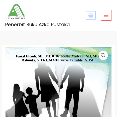
Skip
MAI
to
MEN
content
Penerbit Buku Azka Pustaka