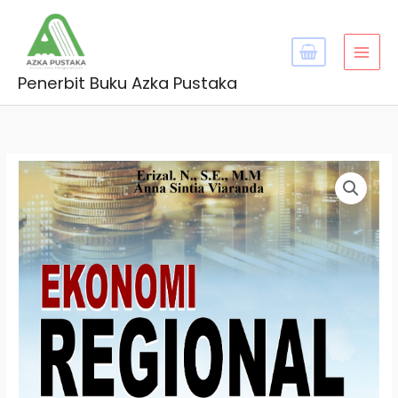
Skip
MAI
to
MEN
content
Penerbit Buku Azka Pustaka