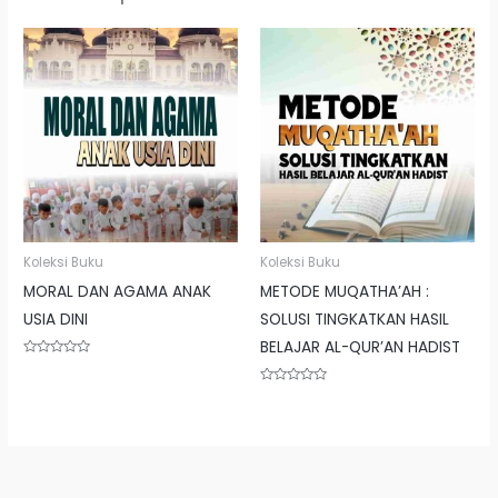
Koleksi Buku
Koleksi Buku
MORAL DAN AGAMA ANAK
METODE MUQATHA’AH :
USIA DINI
SOLUSI TINGKATKAN HASIL
BELAJAR AL-QUR’AN HADIST
Rated
0
out
Rated
of
0
5
out
of
5