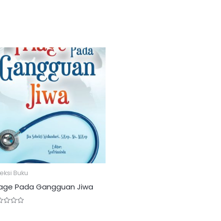
eksi Buku
iage Pada Gangguan Jiwa
ed