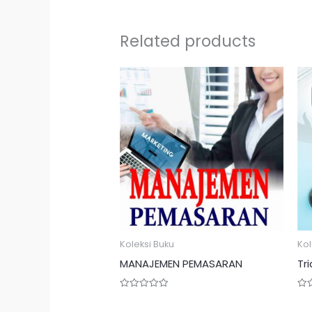
Related products
Koleksi Buku
Kol
MANAJEMEN PEMASARAN
Tr
Rated
Rat
0
0