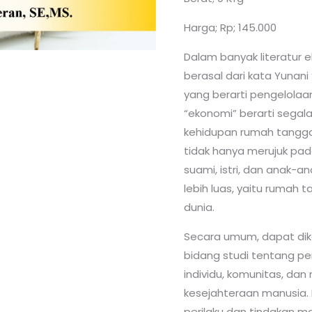
Harga; Rp; 145.000
Dalam banyak literatur e
berasal dari kata Yunani
yang berarti pengelolaa
“ekonomi” berarti segal
kehidupan rumah tangga.
tidak hanya merujuk pada
suami, istri, dan anak-a
lebih luas, yaitu rumah
dunia.
Secara umum, dapat di
bidang studi tentang p
individu, komunitas, da
kesejahteraan manusia. 
perilaku dan tindakan 