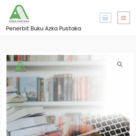
Skip
MAI
to
MEN
content
Penerbit Buku Azka Pustaka