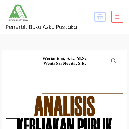
Skip
MAI
to
MEN
content
Penerbit Buku Azka Pustaka