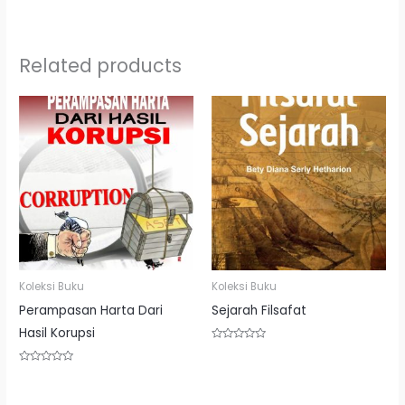
Related products
Koleksi Buku
Koleksi Buku
Perampasan Harta Dari
Sejarah Filsafat
Hasil Korupsi
Rated
0
out
Rated
of
0
5
out
of