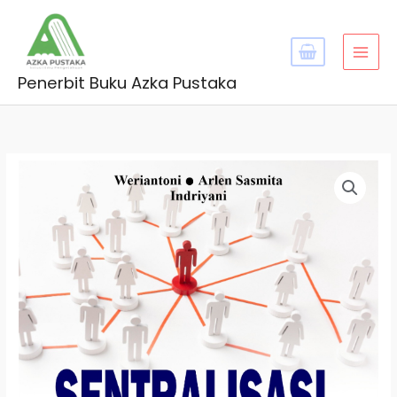
Skip
MAI
to
MEN
content
Penerbit Buku Azka Pustaka