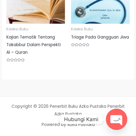
Koleksi Buku
Koleksi Buku
Kajian Tematik Tentang
Triage Pada Gangguan Jiwa
Takabbur Dalam Perspekti
Rated
Al – Quran
0
out
of
5
Rated
0
out
of
5
Copyright © 2026 Penerbit Buku Azka Pustaka Penerbit
Azka Pustaka
Hubungi Kami
Powered by Azka Pustaka
OPEN
CHATY