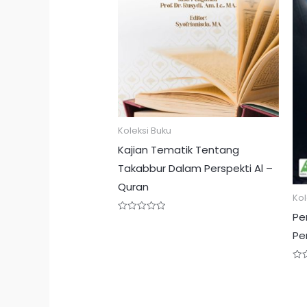
Koleksi Buku
Kajian Tematik Tentang
Takabbur Dalam Perspekti Al –
Quran
Kol
Pe
Rated
0
Pe
out
of
5
Rat
0
out
of
5