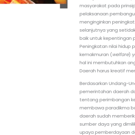
masyarakat pada prinsi
pelaksanaan pembangun
menginginkan peningkatan n
selanjutnya yang setid
baik untuk kepentingan 
Peningkatan nilai hidup
kemakmuran (
welfare
) 
hal ini membutuhkan an
Daerah harus kreatif men
Berdasarkan Undang-Un
pemerintahan daerah d
tentang perimbangan k
membawa paradikma bar
daerah sudah memberik
sumber daya yang dimil
upaya pemberdayaan d