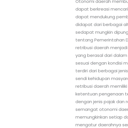
Otonomi daerah membua
dapat berkreasi mencar
dapat mendukung pembia
didapat dari berbagai a
sedapat mungkin dipun
tentang Pemerintahan 
retribusi daerah menjad
yang berasal dari dala
sesuai dengan kondisi m
terdiri dari berbagai jen
sendi kehidupan masyara
retribusi daerah memiliki
ketentuan pengenaan te
dengan jenis pajak dan ret
semangat otonomi daera
memungkinkan setiap da
mengatur daerahnya sen