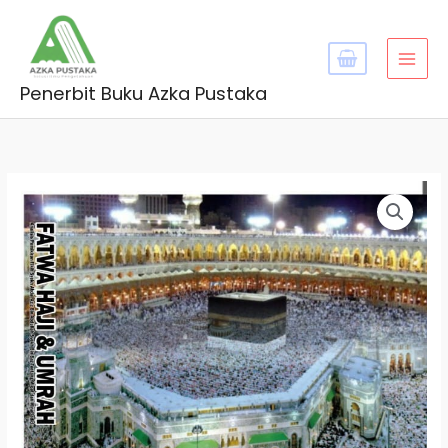
Skip
MAI
to
MEN
content
Penerbit Buku Azka Pustaka