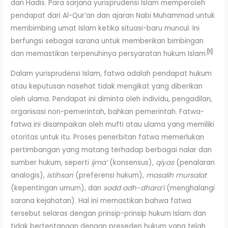
dan Hadis. Para sarjana yurisprudensi Islam memperoleh
pendapat dari Al-Qur’an dan ajaran Nabi Muhammad untuk
membimbing umat Islam ketika situasi-baru muncul. Ini
berfungsi sebagai sarana untuk memberikan bimbingan
[1]
dan memastikan terpenuhinya persyaratan hukum Islam.
Dalam yurisprudensi Islam, fatwa adalah pendapat hukum
atau keputusan nasehat tidak mengikat yang diberikan
oleh ulama. Pendapat ini diminta oleh individu, pengadilan,
organisasi non-pemerintah, bahkan pemerintah. Fatwa-
fatwa ini disampaikan oleh mufti atau ulama yang memiliki
otoritas untuk itu. Proses penerbitan fatwa memerlukan
pertimbangan yang matang terhadap berbagai nalar dan
sumber hukum, seperti
ijma’
(konsensus),
qiyas
(penalaran
analogis),
istihsan
(preferensi hukum),
masalih mursalat
(kepentingan umum), dan
sadd adh-dhara’i
(menghalangi
sarana kejahatan). Hal ini memastikan bahwa fatwa
tersebut selaras dengan prinsip-prinsip hukum Islam dan
tidak bertentangan dengan preseden hukum yang telah