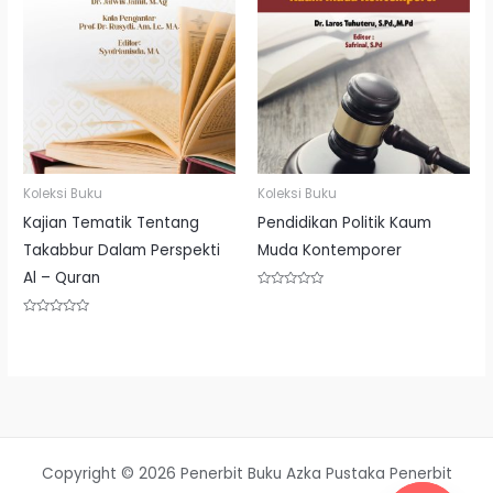
Koleksi Buku
Koleksi Buku
Kajian Tematik Tentang
Pendidikan Politik Kaum
Takabbur Dalam Perspekti
Muda Kontemporer
Al – Quran
Rated
0
out
Rated
of
0
5
out
of
5
Copyright © 2026 Penerbit Buku Azka Pustaka Penerbit